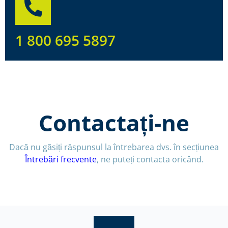
1 800 695 5897
Contactați-ne
Dacă nu găsiți răspunsul la întrebarea dvs. în secțiunea
Întrebări frecvente
, ne puteți contacta oricând.